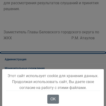
для рассмотрения результатов слушаний и принятия
решения.
Заместитель Главы Беловского городского округа по
ЖКХ Р.М. Атаулов
Администрация
Муниципальные учреждения
Этот сайт использует cookie для хранения данных.
Управление образования Администрации Беловского городского
Продолжая использовать сайт, Вы даете свое
округа
согласие на работу с этими файлами.
Документы
OK
Новости образования