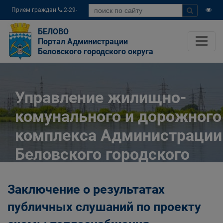
Прием граждан
2-29-
04
БЕЛОВО
Портал Администрации
Беловского городского округа
Управление жилищно-
комунального и дорожного
комплекса Администрации
Беловского городского
округа
Заключение о результатах
Главная
Органы власти
публичных слушаний по проекту
Муниципальные учреждения
Управление жилищно-комунального и