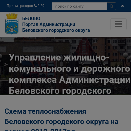
Прием граждан
2-29-
04
БЕЛОВО
Портал Администрации
Беловского городского округа
Управление жилищно-
комунального и дорожного
комплекса Администрации
Беловского городского
округа
Схема теплоснабжения
Главная
Органы власти
Беловского городского округа на
Муниципальные учреждения
Управление жилищно-комунального и