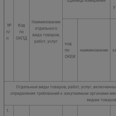
Единица измерения
у
Наименование
№
Код
отдельного
п/
по
вида товаров,
п
ОКПД
работ, услуг
код
по
наименование
х
ОКЕИ
Отдельные виды товаров, работ, услуг, включенн
определения требований к закупаемым органами м
видам товаров,
1.