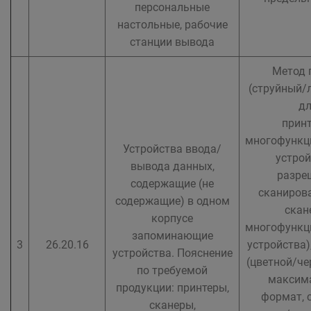
персональные
настольные, рабочие
станции вывода
Метод 
(струйный/
д
принт
многофункц
Устройства ввода/
устрой
вывода данных,
разре
содержащие (не
сканирова
содержащие) в одном
скан
корпусе
многофункц
запоминающие
3
26.20.16
устройства)
устройства. Пояснение
(цветной/че
по требуемой
максим
продукции: принтеры,
формат, 
сканеры,