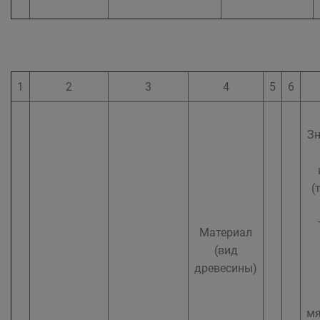
1
2
3
4
5
6
Зн
(
Материал
(вид
древесины)
мя