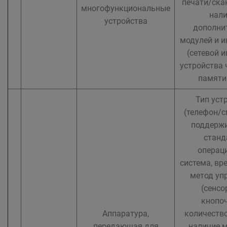
печати/ска
многофункциональные
нали
устройства
дополни
модулей и и
(сетевой и
устройства 
памяти 
Тип уст
(телефон/с
поддерж
станд
операц
система, вр
метод уп
(сенсо
кнопоч
Аппаратура,
количество
передающая для
наличие м