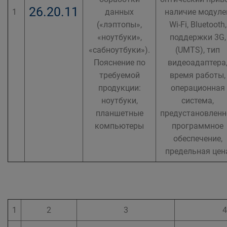
26.20.11
1
данных
наличие модуле
(«лэптопы»,
Wi-Fi, Bluetooth,
«ноутбуки»,
поддержки 3G,
«сабноутбуки»).
(UMTS), тип
Пояснение по
видеоадаптера
требуемой
время работы,
продукции:
операционная
ноутбуки,
система,
планшетные
предустановленн
компьютеры
программное
обеспечение,
предельная цен
1
2
3
4