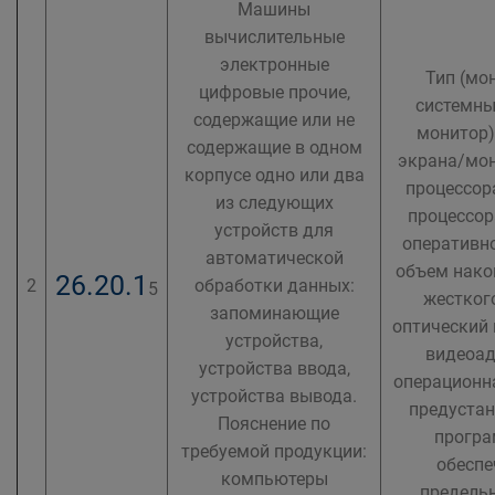
Машины
вычислительные
электронные
Тип (мо
цифровые прочие,
системны
содержащие или не
монитор)
содержащие в одном
экрана/мон
корпусе одно или два
процессора
из следующих
процессор
устройств для
оперативно
автоматической
объем накоп
26.20.1
2
обработки данных:
5
жесткого
запоминающие
оптический 
устройства,
видеоад
устройства ввода,
операционна
устройства вывода.
предустан
Пояснение по
прогр
требуемой продукции:
обеспе
компьютеры
предельн