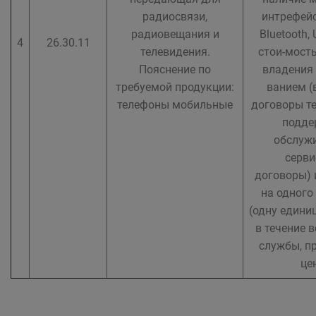
радиосвязи,
интрефейсо
радиовещания и
Bluetooth, 
4
26.30.11
телевидения.
стои-мость
Пояснение по
владения 
требуемой продукции:
ванием (
телефоны мобильные
договоры те
подде
обслужи
серви
договоры) 
на одного
(одну едини
в течение в
службы, п
це