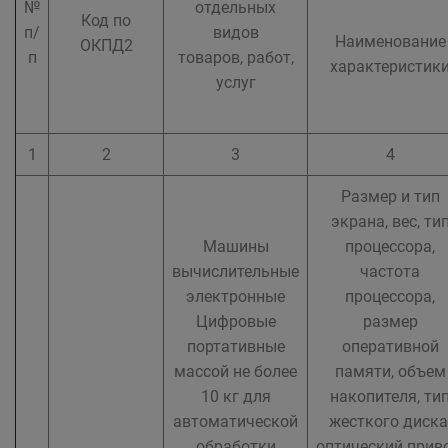
№
отдельных
Код по
п/
видов
Наименование
ОКПД2
п
товаров, работ,
характеристик
услуг
1
2
3
4
Размер и тип
экрана, вес, ти
Машины
процессора,
вычислительные
частота
электронные
процессора,
Цифровые
размер
портативные
оперативной
массой не более
памяти, объем
10 кг для
накопителя, ти
автоматической
жесткого диска
обработки
оптический приво