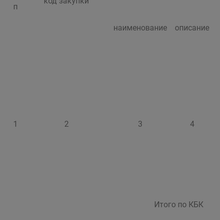
код закупки
п
наименование
описание
1
2
3
4
Итого по КБК