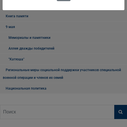
округа
Книга памяти
9 мая
Мемориалы и памятники
Аллея дважды победителей
"Катюша"
Региональные меры социальной поддержки участников специальной
военной операции и членов их семей
Национальная политика