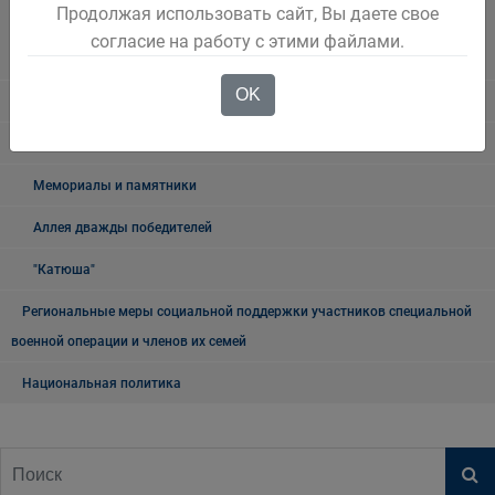
Наблюдательная комиссия по социальной адаптации лиц,
Продолжая использовать сайт, Вы даете свое
освободившихся из мест лишения свободы Беловского городского
согласие на работу с этими файлами.
округа
OK
Книга памяти
9 мая
Мемориалы и памятники
Аллея дважды победителей
"Катюша"
Региональные меры социальной поддержки участников специальной
военной операции и членов их семей
Национальная политика