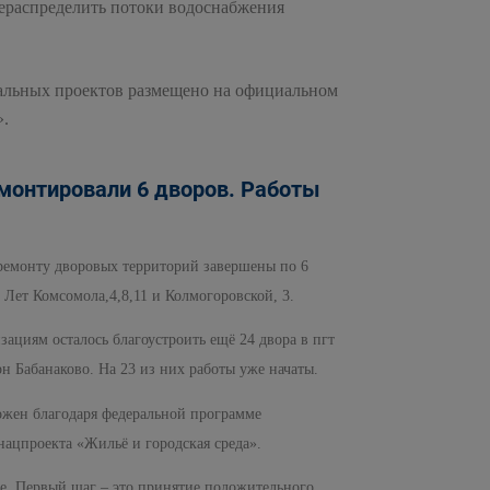
рераспределить потоки водоснабжения
альных проектов размещено на официальном
».
емонтировали 6 дворов. Работы
ремонту дворовых территорий завершены по 6
0 Лет Комсомола,4,8,11 и Колмогоровской, 3.
циям осталось благоустроить ещё 24 двора в пгт
рн Бабанаково. На 23 из них работы уже начаты.
можен благодаря федеральной программе
ацпроекта «Жильё и городская среда».
те. Первый шаг – это принятие положительного