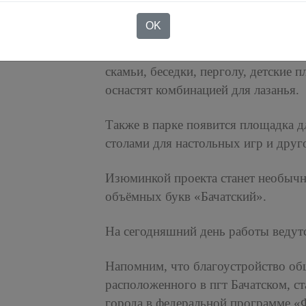
асфальтового покрытия.
OK
Позже здесь обустроят велодорожк
скамьи, беседки, перголу, детские 
оснастят комбинацией для лазанья.
Также в парке появится площадка д
столами для настольных игр и друг
Изюминкой проекта станет необычн
объёмных букв «Бачатский».
На сегодняшний день работы ведутс
Напомним, что благоустройство об
расположенного в пгт Бачатском, с
города в федеральной программе 