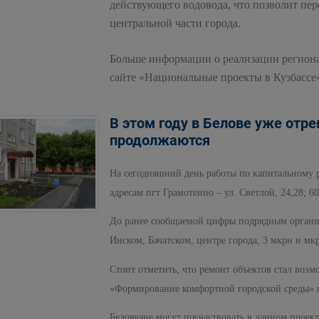
действующего водовода, что позволит пе
центральной части города.
Больше информации о реализации регион
сайте «Национальные проекты в Кузбассе
В этом году в Белове уже отр
продолжаются
На сегодняшний день работы по капитальному 
адресам пгт Грамотеино – ул. Светлой, 24,28; 6
До ранее сообщаемой цифры подрядным организа
Инском, Бачатском, центре города, 3 мкрн и мк
Стоит отметить, что ремонт объектов стал воз
«Формирование комфортной городской среды» н
Беловчане могут поучаствовать в данном проек