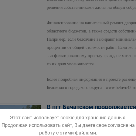
решения собственниками жилья на общем собр
Финансирование на капитальный ремонт дворов
областного бюджетов, а также средств собстве
Например, если беловчане выбирают минимальны
процентов от общей стоимости работ. Если же 
заасфальтированному проезду граждане хотят п
то их доля увеличивается.
Более подробная информация о проекте разме
Беловского городского округа - www.belovo42.ru
В пгт Бачатском продолжаетс
«Юбилейный»
Этот сайт использует cookie для хранения данных.
Продолжая использовать сайт, Вы даете свое согласие на
Сегодня на объекте капитального р
работу с этими файлами.
обустройству оснований под тротуа