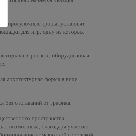
и и прогулочные тропы, установят
площадки для игр, одну из которых
ля отдыха взрослых, оборудованная
ое.
ая архитектурная форма в виде
я без отставаний от графика.
щественного пространства,
тало возможным, благодаря участию
«Формирование комфортной городской