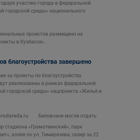
годаря участию города в федеральной
й городской среды» национального
иональных проектов размещено на
оекты в Кузбассе».
ов благоустройства завершено
ие за проекты по благоустройству
удут реализованы в рамках федеральной
й городской среды» нацпроекта «Жильё и
orodsreda.ru
. Беловчане могли отдать
вер стадиона «Грамотеинский», парк
т», аллея по ул. Тимирязева, сквер за 22