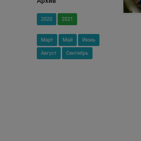
Архив
2020
2021
Март
Май
Июнь
Август
Сентябрь