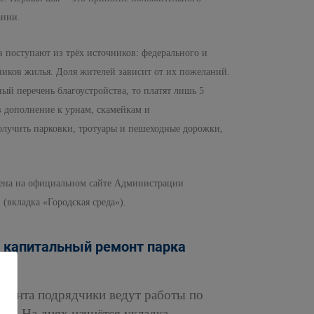
ании.
 поступают из трёх источников: федерального и
нников жилья. Доля жителей зависит от их пожеланий.
й перечень благоустройства, то платят лишь 5
в дополнение к урнам, скамейкам и
олучить парковки, тротуары и пешеходные дорожки,
щена на официальном сайте Администрации
 (вкладка «Городская среда»).
я капитальный ремонт парка
емонта подрядчики ведут работы по
ры. На днях начнётся укладка