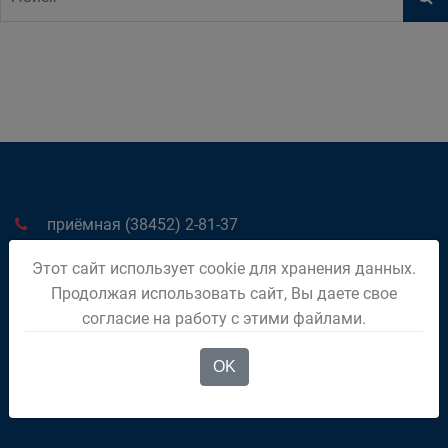
приёмная (38452) 2-81-37
дежурный (38452) 2-01-96
Этот сайт использует cookie для хранения данных.
652600, Кемеровская обл., г. Белово, ул. Советская, 21
Продолжая использовать сайт, Вы даете свое
согласие на работу с этими файлами.
OK
Официальный аккаунт Главы Беловского
городского округа