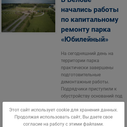
начались работы
по капитальному
ремонту парка
«Юбилейный»
На сегодняшний день на
территории парка
практически завершены
подготовительные
демонтажные работы.
Подрядчики приступили к
обустройству оснований под
тротуары.
Этот сайт использует cookie для хранения данных.
Вскоре здесь появятся
Продолжая использовать сайт, Вы даете свое
новые асфальтобетонные и
согласие на работу с этими файлами.