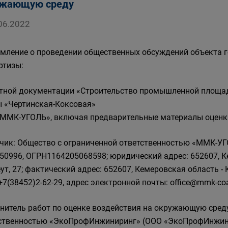
ужающую среду
06.2022
мление о проведении общественных обсуждений объекта г
ртизы:
тной документации «Строительство промышленной площад
 «Чертинская-Коксовая»
ММК-УГОЛЬ», включая предварительные материалы оценк
чик: Общество с ограниченной ответственностью «ММК-У
50996, ОГРН1164205068598; юридический адрес: 652607, Кем
ут, 27; фактический адрес: 652607, Кемеровская область - Куз
+7(38452)2-62-29, адрес электронной почты: office@mmk-coal
нитель работ по оценке воздействия на окружающую среду
ственностью «ЭкоПрофИнжиниринг» (ООО «ЭкоПрофИнжини