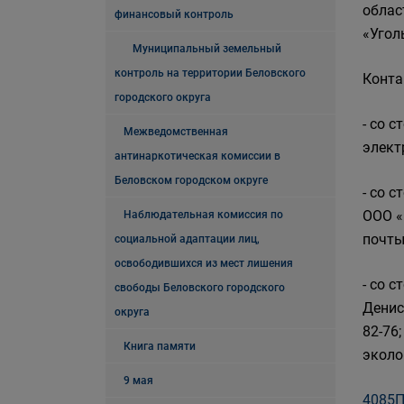
облас
финансовый контроль
«Угол
Муниципальный земельный
контроль на территории Беловского
Конта
городского округа
- со 
Межведомственная
элект
антинаркотическая комиссии в
Беловском городском округе
- со 
ООО «
Наблюдательная комиссия по
почты
социальной адаптации лиц,
освободившихся из мест лишения
- со 
свободы Беловского городского
Денис
округа
82-76
Книга памяти
эколо
9 мая
4085П