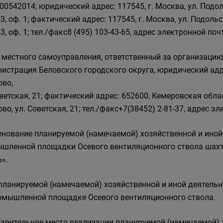
0542014; юридический адрес: 117545, г. Москва, ул. Подольск
3, оф. 1; фактический адрес: 117545, г. Москва, ул. Подольски
3, оф. 1; тел./факс8 (495) 103-43-65, адрес электронной почт
 местного самоуправления, ответственный за организаци
истрация Беловского городского округа, юридический адре
ово,
оветская, 21; фактический адрес: 652600, Кемеровская облас
ово, ул. Советская, 21; тел./факс+7(38452) 2-81-37, адрес э
нование планируемой (намечаемой) хозяйственной и иной 
шленной площадки Осевого вентиляционного ствола шах
».
планируемой (намечаемой) хозяйственной и иной деятельн
омышленной площадке Осевого вентиляционного ствола.
арительное место реализации планируемой (намечаемой) х