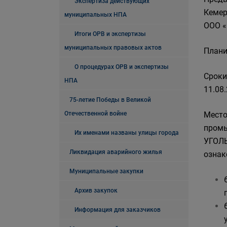
Экспертиза действующих
Кемер
муниципальных НПА
ООО «
Итоги ОРВ и экспертизы
муниципальных правовых актов
Плани
О процедурах ОРВ и экспертизы
Сроки
НПА
11.08.
75-летие Победы в Великой
Отечественной войне
Место
промы
Их именами названы улицы города
УГОЛЬ
Ликвидация аварийного жилья
ознак
Муниципальные закупки
Архив закупок
Информация для заказчиков