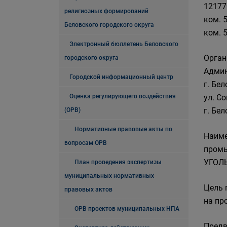
121770
религиозных формирований
ком. 5
Беловского городского округа
ком. 5
Электронный бюллетень Беловского
Орган
городского округа
Админ
Городской информационный центр
г. Бел
Оценка регулирующего воздействия
ул. С
г. Бел
(ОРВ)
Нормативные правовые акты по
Наиме
вопросам ОРВ
промы
УГОЛЬ
План проведения экспертизы
муниципальных нормативных
Цель 
правовых актов
на пр
ОРВ проектов муниципальных НПА
Предв