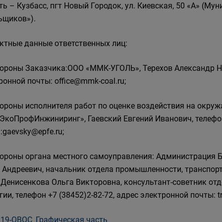
ть – Кузбасс, пгт Новый Городок, ул. Киевская, 50 «А» (М
ьщиков»).
ктные данные ответственных лиц:
стороны Заказчика:ООО «ММК-УГОЛЬ», Терехов Александр Н
ронной почты: office@mmk-coal.ru;
стороны исполнителя работ по оценке воздействия на окру
ЭкоПрофИнжиниринг», Гаевский Евгений Иванович, телефон 
:gaevsky@epfe.ru;
стороны органа местного самоуправления: Администрация Б
 Андреевич, начальник отдела промышленности, транспорта,
; Денисенкова Ольга Викторовна, консультант-советник от
гии, телефон +7 (38452)2-82-72, адрес электронной почты: t
19-ОВОС_Графическая часть