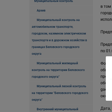
Муниципальный контроль
в том
Архив
город
испол
Муниципальный контроль на
автомобильном транспорте,
Предп
городском, наземном электрическом
транспорте и в дорожном хозяйстве в
Предп
границах Беловского городского
по 01.
округа
Форма
Муниципальный жилищный
общес
контроль на территории Беловского
предл
городского округа"
обсуж
Муниципальный лесной контроль
gaevs
на территории "Беловского городского
оконч
округа"
Дата,
Внутренний муниципальный