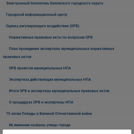
Электронный бюллетень Беловского городского округа
Городской информационный центр
Оценка регулирующего воздействия (ОРВ)
Нормативные правовые акты по вопросам ОРВ
План проведения экспертизы муниципальных нормативных
правовых актов
ОРВ проектов муниципальных НПА
Экспертиза действующих муниципальных НПА
Итоги ОРВ и экспертизы муниципальных правовых актов
О процедурах ОРВ и экспертизы НПА
75-летие Победы в Великой Отечественной войне
Их именами названы улицы города