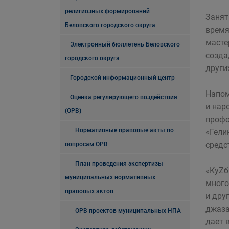
религиозных формирований
Занят
Беловского городского округа
время
масте
Электронный бюллетень Беловского
созда
городского округа
други
Городской информационный центр
Напом
Оценка регулирующего воздействия
и нар
(ОРВ)
профо
Нормативные правовые акты по
«Гели
средс
вопросам ОРВ
План проведения экспертизы
«КуZб
муниципальных нормативных
много
правовых актов
и дру
джаза
ОРВ проектов муниципальных НПА
дает 