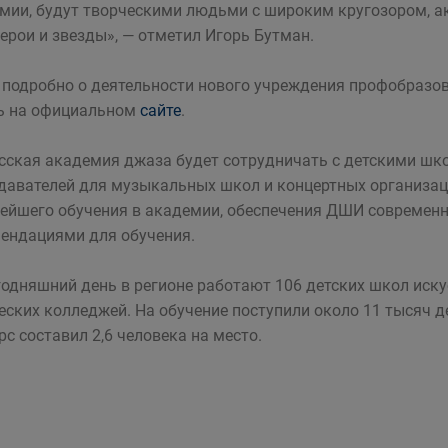
мии, будут творческими людьми с широким кругозором, а
герои и звезды», — отметил Игорь Бутман.
 подробно о деятельности нового учреждения профобразов
ь на официальном
сайте
.
сская академия джаза будет сотрудничать с детскими шко
давателей для музыкальных школ и концертных организаци
ейшего обучения в академии, обеспечения ДШИ современн
ендациями для обучения.
годняшний день в регионе работают 106 детских школ иск
еских колледжей. На обучение поступили около 11 тысяч д
рс составил 2,6 человека на место.