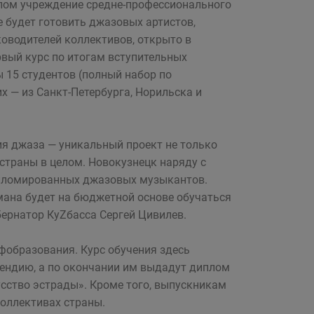
лом учреждение средне-профессионального
е будет готовить джазовых артистов,
ководителей коллективов, открыто в
рвый курс по итогам вступительных
 15 студентов (полный набор по
них — из Санкт-Петербурга, Норильска и
я джаза — уникальный проект не только
 страны в целом. Новокузнецк наряду с
ипломированных джазовых музыкантов.
мана будет на бюджетной основе обучаться
бернатор КуZбасса Сергей Цивилев.
фобразования. Курс обучения здесь
ипендию, а по окончании им выдадут диплом
сство эстрады». Кроме того, выпускникам
оллективах страны.