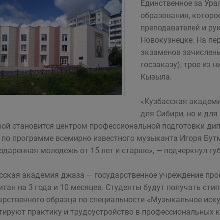
Единственное за Ура
образования, которо
преподавателей и ру
Новокузнецке. На пе
экзаменов зачислены
госзаказу), трое из 
Кызыла.
«Кузбасская академи
для Сибири, но и для
ой становится центром профессиональной подготовки д
 по программе всемирно известного музыканта Игоря Бут
одаренная молодежь от 15 лет и старше», — подчеркнул гу
сская академия джаза — государственное учреждение про
итан на 3 года и 10 месяцев. Студенты будут получать ст
арственного образца по специальности «Музыкальное иску
тируют практику и трудоустройство в профессиональных к