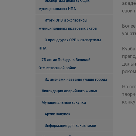
Экспертиза действующих
акаде
муниципальных НПА
свои 
Итоги ОРВ и экспертизы
Более
муниципальных правовых актов
узнат
О процедурах ОРВ и экспертизы
Кузба
НПА
препо
75-летие Победы в Великой
дальн
Отечественной войне
реком
Их именами названы улицы города
На се
Ликвидация аварийного жилья
творч
конку
Муниципальные закупки
Архив закупок
Информация для заказчиков