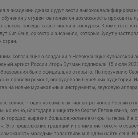
ия в академии джаза будут вести высококвалифицированны
 обучения у студентов появится возможность проходить л
р-классы, посещать фестивали и конкурсы. Кроме того, из
дут биг-бенд, оркестр и ансамбли, которые будут участвов
х стран.
ним, соглашение о создании в Новокузнецке Кузбасской 
одный артист России Игорь Бутман подписали 15 июля 2022
бразования было официально открыто. По поручению Серг
кон» провели ремонт, оборудовали 6 учебных аудиторий. 
тва на новые музыкальные инструменты, звуковую аппарат
асс сейчас – один из самых активных регионов России в 
м, конечно, благодаря инициативе Сергея Евгеньевича, ко
гих городах, выразил большое желание открыть первый в 
». Это продолжение традиций и понимание того, что совре
возможность молодым талантливым людям найти себя. И те