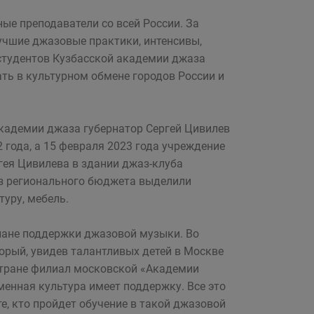
е преподаватели со всей России. За
учшие джазовые практики, интенсивы,
 студентов Кузбасской академии джаза
ать в культурном обмене городов России и
академии джаза губернатор Сергей Цивилев
 года, а 15 февраля 2023 года учреждение
ея Цивилева в здании джаз-клуба
Из регионального бюджета выделили
уру, мебель.
плане поддержки джазовой музыки. Во
торый, увидев талантливых детей в Москве
стране филиал московской «Академии
менная культура имеет поддержку. Все это
, кто пройдет обучение в такой джазовой