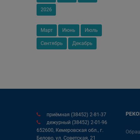
2026
Март
Июнь
Июль
Сентябрь
Декабрь
РЕК
приёмная (38452) 2-81-37
дежурный (38452) 2-01-96
652600, Кемеровская обл., г.
Обращ
Белово, ул. Советская, 21