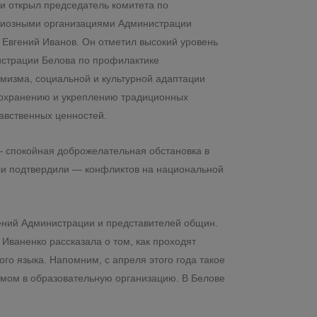
и открыл председатель комитета по
гиозными организациями Администрации
 Евгений Иванов. Он отметил высокий уровень
страции Белова по профилактике
мизма, социальной и культурной адаптации
сохранению и укреплению традиционных
равственных ценностей.
— спокойная доброжелательная обстановка в
ли подтвердили — конфликтов на национальной
ений Администрации и представителей общин.
ваненко рассказала о том, как проходят
го языка. Напомним, с апреля этого года такое
емом в образовательную организацию. В Белове