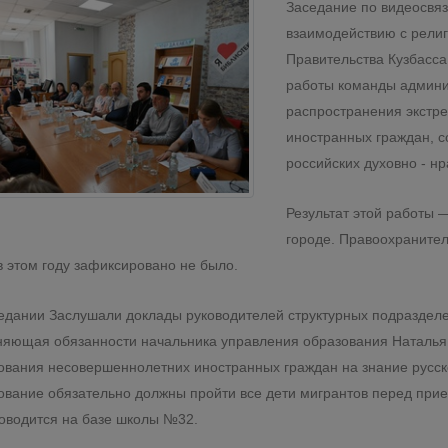
Заседание по видеосвяз
взаимодействию с рели
Правительства Кузбасса
работы команды админи
распространения экстре
иностранных граждан, 
российских духовно - н
Результат этой работы 
городе. Правоохраните
в этом году зафиксировано не было.
едании Заслушали доклады руководителей структурных подраздел
яющая обязанности начальника управления образования Наталья И
ования несовершеннолетних иностранных граждан на знание русско
ование обязательно должны пройти все дети мигрантов перед при
оводится на базе школы №32.