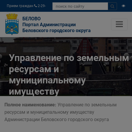
Прием граждан
2-29-
04
БЕЛОВО
Портал Администрации
Беловского городского округа
Управление по земельным
ресурсам и
муниципальному
имуществу
Администрации
Полное наименование:
Управление по земельным
Беловского городского
ресурсам и муниципальному имуществу
Администрации Беловского городского округа
округа