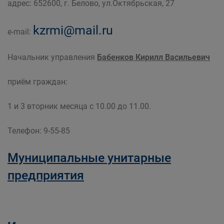
адрес: 652600, г. Белово, ул.Октябрьская, 27
Главная
Органы власти
Муниципальные учреждения
kzrmi@mail.ru
e-mail:
Управление по земельным ресурсам и
муниципальному имуществу Администрации
Начальник управления
Бабенков Кирилл Васильевич
Беловского городского округа
приём граждан:
1 и 3 вторник месяца с 10.00 до 11.00.
Телефон: 9-55-85
Муниципальные унитарные
предприятия