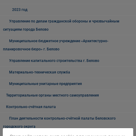
2023 год
Управление по делам гражданской обороны и чрезвычайным
ситуациям города Белово
Муниципальное бюджетное учреждение «Архитектурно-
планировочное бюро» г. Белово
Управление капитального строительства г. Белово
Материально-техническая служба
Муниципальные унитарные предприятия
Территориальные органы местного самоуправления
Контрольно-счётная палата
План деятельности контрольно-счётной палаты Беловского
городского округа