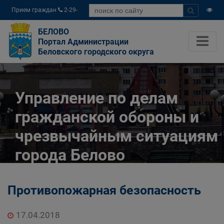
Прием граждан
2-29-
04
БЕЛОВО
Портал Администрации
Беловского городского округа
Управление по делам
гражданской обороны и
чрезвычайным ситуациям
города Белово
Главная
Органы власти
Противопожарная безопасность
Муниципальные учреждения
Управление по делам гражданской обороны и
17.04.2018
чрезвычайным ситуациям города Белово