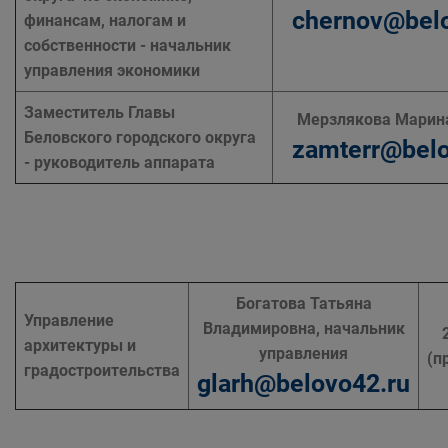
chernov@belo
финансам, налогам и
собственности - начальник
управления экономики
Заместитель Главы
Мерзлякова Марин
Беловского городского округа
zamterr@belo
- руководитель аппарата
Богатова Татьяна
Управление
Владимировна, начальник
архитектуры и
управления
(п
градостроительства
glarh@belovo42.ru