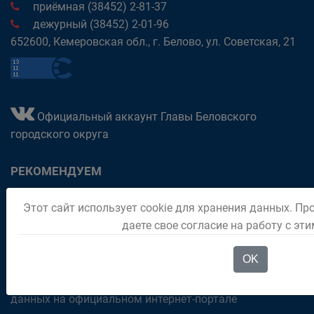
приёмная (38452) 2-81-37
дежурный (38452) 2-01-96
652600, Кемеровская обл., г. Белово, ул. Советская, 21
Официальный аккаунт Главы Беловского
городского округа
РЕКОМЕНДУЕМ
Обращения граждан
Этот сайт использует cookie для хранения данных. Пр
даете свое согласие на работу с эт
Паспорт города
Отдел "Мои документы" город Белово
OK
Политика в отношении обработки персональных
данных на официальном интернет-портале