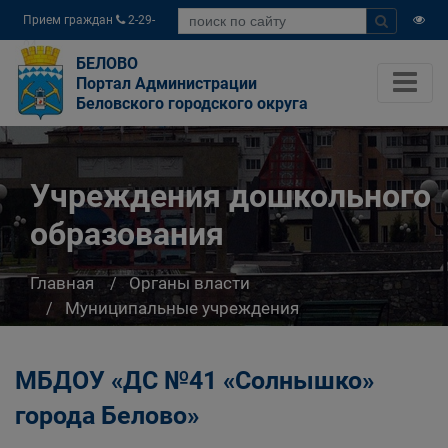
Прием граждан
2-29-
04
БЕЛОВО
Портал Администрации
Беловского городского округа
Учреждения дошкольного
образования
Главная
Органы власти
Муниципальные учреждения
Управление образования Администрации
Беловского городского округа
МБДОУ «ДС №41 «Солнышко»
Система образования города Белово
Учреждения дошкольного образования
города Белово»