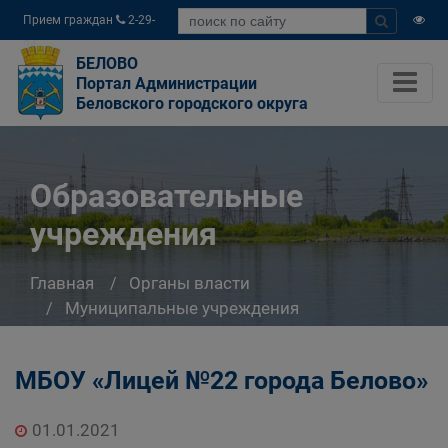
Прием граждан
2-29-
04
БЕЛОВО
Портал Администрации
Беловского городского округа
Образовательные
учреждения
Главная
Органы власти
Муниципальные учреждения
Управление образования Администрации
Беловского городского округа
МБОУ «Лицей №22 города Белово»
Система образования города Белово
Образовательные учреждения
01.01.2021