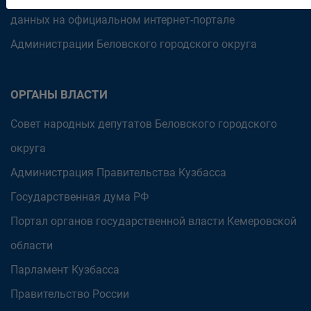
данных на официальном интернет-портале
Администрации Беловского городского округа
ОРГАНЫ ВЛАСТИ
Совет народных депутатов Беловского городского
округа
Администрация Правительства Кузбасса
Государственная дума РФ
Портал органов государственной власти Кемеровской
области
Парламент Кузбасса
Правительство России