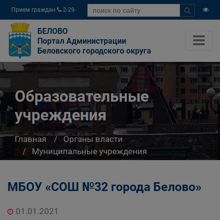
Прием граждан
2-29-
04
БЕЛОВО
Портал Администрации
Беловского городского округа
Образовательные
учреждения
Главная
Органы власти
Муниципальные учреждения
Управление образования Администрации
Беловского городского округа
МБОУ «СОШ №32 города Белово»
Система образования города Белово
Образовательные учреждения
01.01.2021