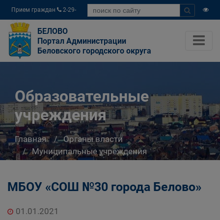
Прием граждан
2-29-
04
БЕЛОВО
Портал Администрации
Беловского городского округа
Образовательные
учреждения
Главная
Органы власти
Муниципальные учреждения
Управление образования Администрации
Беловского городского округа
МБОУ «СОШ №30 города Белово»
Система образования города Белово
Образовательные учреждения
01.01.2021