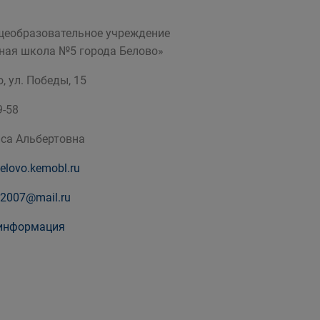
еобразовательное учреждение
ная школа №5 города Белово»
о, ул. Победы, 15
9-58
са Альбертовна
belovo.kemobl.ru
a2007@mail.ru
информация