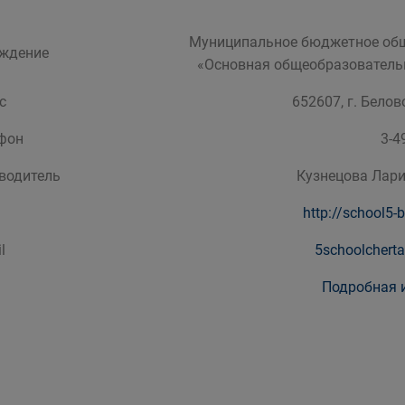
Муниципальное бюджетное общ
ждение
«Основная общеобразователь
с
652607, г. Белов
фон
3-4
водитель
Кузнецова Лари
http://school5-
l
5schoolchert
Подробная 