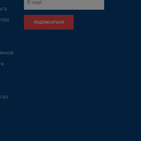
уга
ства
ПОДПИСАТЬСЯ
венной
ти
тал