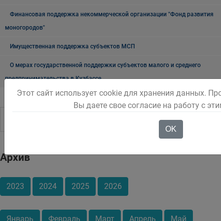
Финансовая поддержка некоммерческой организации "Фонд развития
моногородов"
Имущественная поддержка субъектов МСП
О мерах государственной поддержки субъектов малого и среднего
предпринимательства в Кузбассе
Этот сайт использует cookie для хранения данных. Пр
Вы даете свое согласие на работу с эт
OK
Архив
2023
2024
2025
2026
Январь
Февраль
Март
Апрель
Май