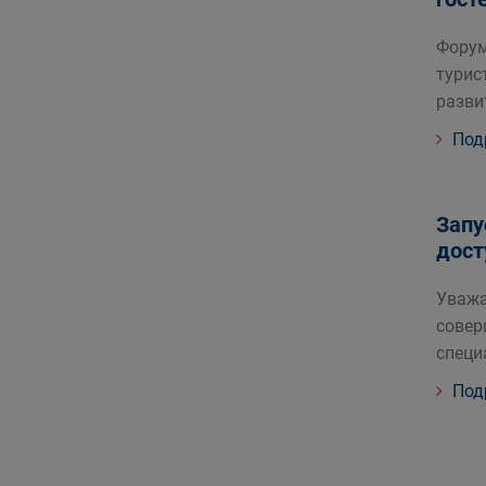
Форум
турис
разви
Под
Запу
дост
Уважа
совер
специ
Под