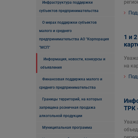
регио
Инфраструктура поддержки
субъектов предпринимательства
Под
О мерах поддержки субъектов
малого и среднего
1 и 
предпринимательства АО "Корпорация
карт
"МСП"
Уважа
Информация, новости, конкурсы и
на ка
объявления
Под
Финансовая поддержка малого и
среднего предпринимательства
Границы территорий, на которых
Инфо
ТРК 
запрещена розничная продажа
алкогольной продукции
Уважа
Муниципальная программа
объед
регио