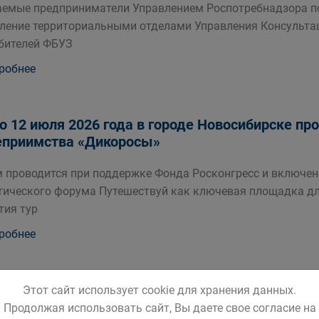
емые предприниматели Управлением Роспотребнадзора по
ление территориальными отделами Управления Консульта
бителей ФБУЗ
робнее
по 12 июля 2026 года в городе Новосибирске п
еприимства «Дикоросы»
 проводится при поддержке Фонда Росконгресс и включен
тического форума Путешествуй как ключевая площадка д
тия тур
робнее
дические материалы по санитарно-эпидемиол
Этот сайт использует cookie для хранения данных.
Продолжая использовать сайт, Вы даете свое согласие на