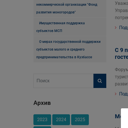
Уважа
некоммерческой организации "Фонд
Управ
развития моногородов"
потре
Имущественная поддержка
Под
субъектов МСП
О мерах государственной поддержки
С 9 
субъектов малого и среднего
гост
предпринимательства в Кузбассе
Форум
турис
разви
Под
Архив
Мето
2023
2024
2025