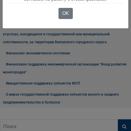
Порядок размещения нестационарных торговых объектов
OK
Реестр получателей поддержки
Схема размещения нестационарных торговых объектов на земельных
участках, находящихся в государственной или муниципальной
собственности, на территории Беловского городского округа
Финансово экономическое состояние
Финансовая поддержка некоммерческой организации "Фонд развития
моногородов"
Имущественная поддержка субъектов МСП
О мерах государственной поддержки субъектов малого и среднего
предпринимательства в Кузбассе