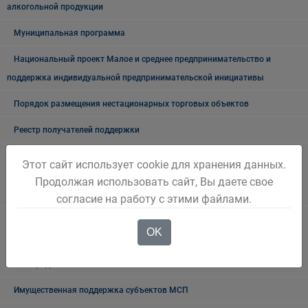
алкогольной продукции
Муниципальная программа
Национальный проект Малое и среднее предпринимательство и
поддержка индивидуальной предпринимательской инициативы
Порядок размещения нестационарных торговых объектов
Реестр получателей поддержки
Схема размещения нестационарных торговых объектов на земельных
Этот сайт использует cookie для хранения данных.
участках, находящихся в государственной или муниципальной
Продолжая использовать сайт, Вы даете свое
собственности, на территории Беловского городского округа
согласие на работу с этими файлами.
Финансово экономическое состояние
OK
Финансовая поддержка некоммерческой организации "Фонд развития
моногородов"
Имущественная поддержка субъектов МСП