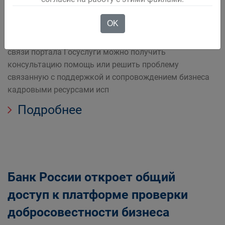
регионах
OK
Уже сейчас в 29 регионах через платформу обратной
связи портала Госуслуги можно получить
консультацию помощь или решить проблему
связанную с поддержкой и сопровождением бизнеса
кадровыми ресурсами исп
Подробнее
Банк России откроет общий
доступ к платформе проверки
добросовестности бизнеса