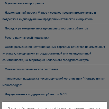
Муниципальная программа
Национальный проект Малое и среднее предпринимательство и
поддержка индивидуальной предпринимательской инициативы
Порядок размещения нестационарных торговых объектов
Реестр получателей поддержки
Схема размещения нестационарных торговых объектов на земельных
участках, находящихся в государственной или муниципальной
собственности, на территории Беловского городского округа
Финансово экономическое состояние
Финансовая поддержка некоммерческой организации "Фонд развития
моногородов"
Имущественная поддержка субъектов МСП
О мерах государственной поддержки субъектов малого и среднего
Этот сайт использует cookie для хранения данных.