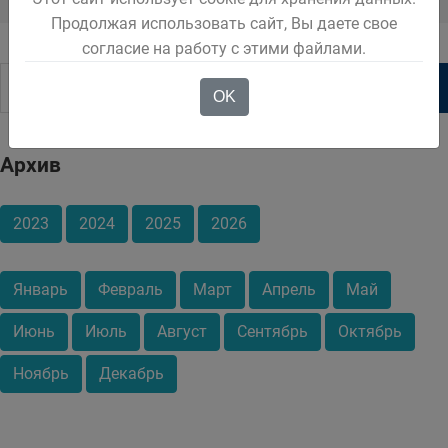
предпринимательства в Кузбассе
Продолжая использовать сайт, Вы даете свое
согласие на работу с этими файлами.
OK
Архив
2023
2024
2025
2026
Январь
Февраль
Март
Апрель
Май
Июнь
Июль
Август
Сентябрь
Октябрь
Ноябрь
Декабрь