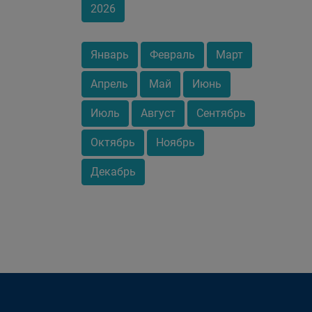
2026
Январь
Февраль
Март
Апрель
Май
Июнь
Июль
Август
Сентябрь
Октябрь
Ноябрь
Декабрь