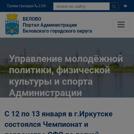
Прием граждан
2-29-
04
БЕЛОВО
Портал Администрации
Беловского городского округа
Управление молодёжной
политики, физической
культуры и спорта
Администрации
Беловского городского
С 12 по 13 января в г.Иркутске
округа
состоялся Чемпионат и
Главная
Органы власти