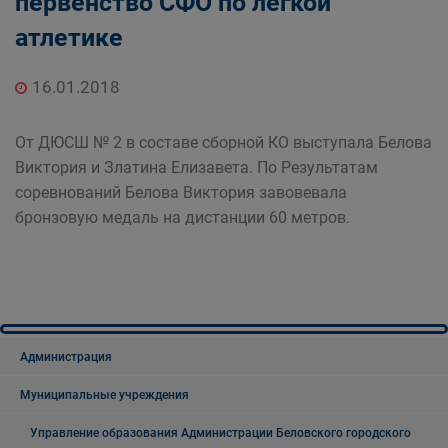
первенство СФО по легкой
Муниципальные учреждения
атлетике
Управление молодёжной политики,
физической культуры и спорта Администрации
Беловского городского округа
16.01.2018
От ДЮСШ № 2 в составе сборной КО выступала Белова
Виктория и Златина Елизавета. По Результатам
соревнований Белова Виктория завовевала
бронзовую медаль на дистанции 60 метров.
Администрация
Муниципальные учреждения
Управление образования Администрации Беловского городского