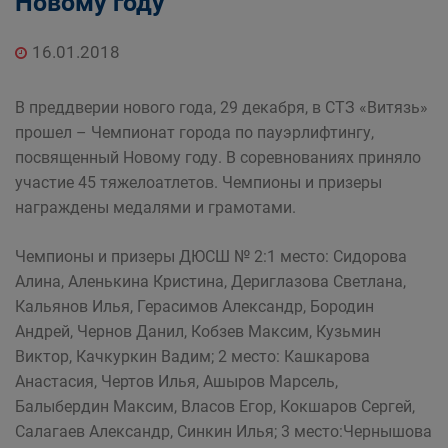
Новому году
Муниципальные учреждения
Управление молодёжной политики,
16.01.2018
физической культуры и спорта Администрации
Беловского городского округа
В преддверии нового года, 29 декабря, в СТЗ «Витязь»
прошел – Чемпионат города по пауэрлифтингу,
посвященный Новому году. В соревнованиях приняло
участие 45 тяжелоатлетов. Чемпионы и призеры
награждены медалями и грамотами.
Чемпионы и призеры ДЮСШ № 2:1 место: Сидорова
Алина, Аленькина Кристина, Дериглазова Светлана,
Кальянов Илья, Герасимов Александр, Бородин
Андрей, Чернов Данил, Кобзев Максим, Кузьмин
Виктор, Качкуркин Вадим; 2 место: Кашкарова
Анастасия, Чертов Илья, Ашыров Марсель,
Балыбердин Максим, Власов Егор, Кокшаров Сергей,
Салагаев Александр, Синкин Илья; 3 место:Чернышова