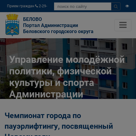
Прием граждан
2-29-
04
БЕЛОВО
Портал Администрации
Беловского городского округа
Управление молодёжной
политики, физической
культуры и спорта
Администрации
Беловского городского
Чемпионат города по
округа
пауэрлифтингу, посвященный
Главная
Органы власти