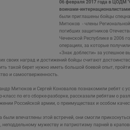
06 февраля 2017 года в ЦОДМ "
воинами-интернационалистами 
были приглашены бойцы спецна
Митюков - члены Региональной
погибших защитников Отечества
Чеченской Республике в 2006 г
операциях, за которые получили
«Знак доблести» за успешное в
их своих наград и достижений бойцы считают достоинство
ить такой берет нужно иметь большой боевой опыт, пройти
тво и самоотверженность.
андр Митюков и Сергей Коновалов познакомили ребят с у
р-класс по его сборке-разборке, рассказали ребятам о раз
жении Российской армии, о преимуществах и особом качес
а были впечатлены этой встречей, они смогли прикоснуть
, неподдельному мужеству и патриотизму парней в краповы