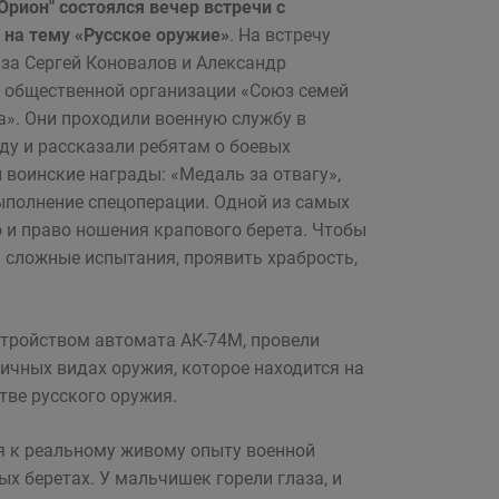
Орион" состоялся вечер встречи с
на тему «Русское оружие»
. На встречу
за Сергей Коновалов и Александр
 общественной организации «Союз семей
». Они проходили военную службу в
оду и рассказали ребятам о боевых
 воинские награды: «Медаль за отвагу»,
ыполнение спецоперации. Одной из самых
 и право ношения крапового берета. Чтобы
 сложные испытания, проявить храбрость,
стройством автомата АК-74М, провели
личных видах оружия, которое находится на
тве русского оружия.
ся к реальному живому опыту военной
х беретах. У мальчишек горели глаза, и