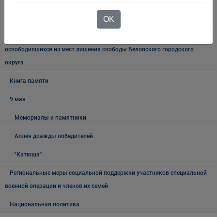
Межведомственная антинаркотическая комиссии в Беловском
городском округе
OK
Наблюдательная комиссия по социальной адаптации лиц,
освободившихся из мест лишения свободы Беловского городского
округа
Книга памяти
9 мая
Мемориалы и памятники
Аллея дважды победителей
"Катюша"
Региональные меры социальной поддержки участников специальной
военной операции и членов их семей
Национальная политика