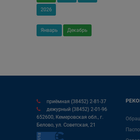
2026
Январь
Декабрь
РЕК
приёмная (38452) 2-81-37
дежурный (38452) 2-01-96
652600, Кемеровская обл., г.
Обращ
Белово, ул. Советская, 21
Паспо