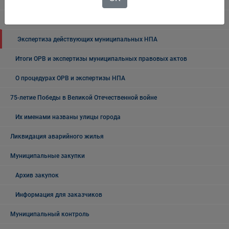
правовых актов
ОРВ проектов муниципальных НПА
Экспертиза действующих муниципальных НПА
Итоги ОРВ и экспертизы муниципальных правовых актов
О процедурах ОРВ и экспертизы НПА
75-летие Победы в Великой Отечественной войне
Их именами названы улицы города
Ликвидация аварийного жилья
Муниципальные закупки
Архив закупок
Информация для заказчиков
Муниципальный контроль