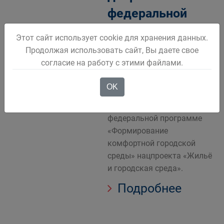
федеральной
программе
Этот сайт использует cookie для хранения данных.
Продолжая использовать сайт, Вы даете свое
В текущем году в Белове
согласие на работу с этими файлами.
благоустроят 10 дворовых
территорий. Капитальный
OK
ремонт стал возможен
благодаря участию города в
федеральной программе
«Формирование
комфортной городской
среды» нацпроекта «Жильё
и городская среда».
Подробнее