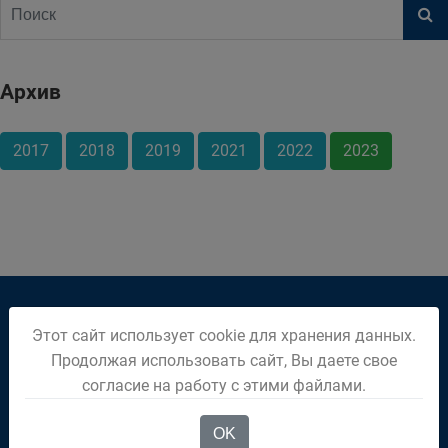
Архив
2017
2018
2019
2021
2022
2023
Этот сайт использует cookie для хранения данных.
приёмная (38452) 2-81-37
Продолжая использовать сайт, Вы даете свое
дежурный (38452) 2-01-96
согласие на работу с этими файлами.
652600, Кемеровская обл., г. Белово, ул. Советская, 21
OK