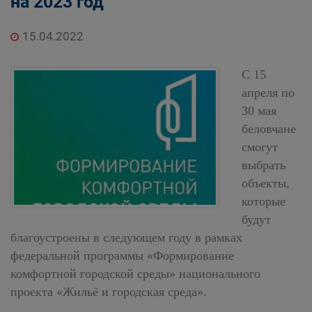
на 2023 год
15.04.2022
С 15
апреля по
30 мая
беловчане
смогут
выбрать
объекты,
которые
будут
благоустроены в следующем году в рамках
федеральной программы «Формирование
комфортной городской среды» национального
проекта «Жильё и городская среда».