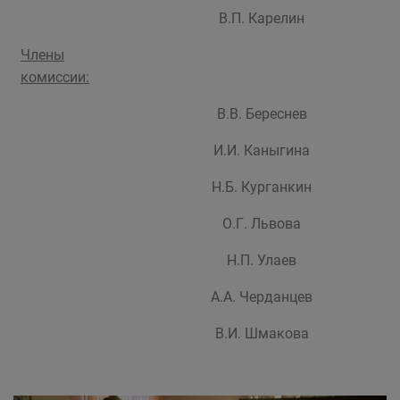
В.П. Карелин
Члены
комиссии:
В.В. Береснев
И.И. Каныгина
Н.Б. Курганкин
О.Г. Львова
Н.П. Улаев
А.А. Черданцев
В.И. Шмакова