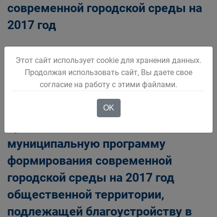
современной городской среды на
2017 год
Этот сайт использует cookie для хранения данных.
Продолжая использовать сайт, Вы даете свое
ПОРЯДОК представления,
согласие на работу с этими файлами.
рассмотрения и оценки
предложений граждан,
OK
организаций о включении в
муниципальную программу
формирования современной
городской среды на 2017 год
общественной территории,
подлежащей благоустройству в