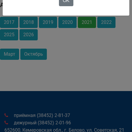
OK
Архив
2017
2018
2019
2020
2021
2022
2025
2026
Март
Октябрь
приёмная (38452) 2-81-37
дежурный (38452) 2-01-96
652600, Кемеровская обл., г. Белово, ул. Советская, 21