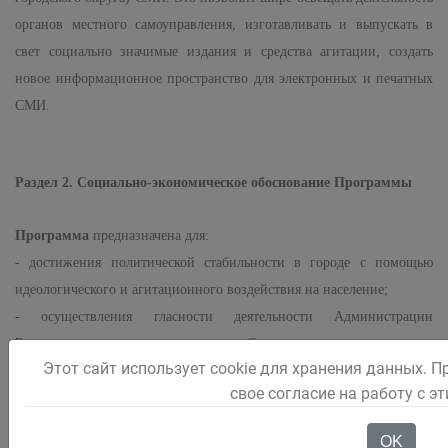
органов местного самоуправления, изготавливать и выпускать в
свет социально значимые издания и средства агитации, создать
новое информационное пространство для электронных и печатных
СМИ.
Раздел 2. Социально-экономическое обоснование Программы
Программа
предназначена для:
- достижения политической стабильности в городе с помощью
идеологического и агитационного воздействия на население;
- осуществления гласности деятельности Администрации
Беловского городского округа и Совета народных депутатов
Этот сайт использует cookie для хранения данных. П
Беловского городского округа;
свое согласие на работу с э
- осуществления оперативного распространения и разъяснения
законодательных актов и решений, принимаемых Правительством
OK