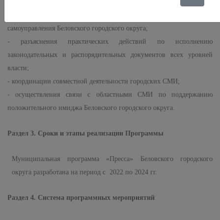
Российской Федерации, Государственной Думой, органами
государственной власти Кемеровской области, органами местного
самоуправления
Беловского городского округа;
- разъяснения практических действий по исполнению
законодательных и распорядительных документов всех уровней
власти;
- координации совместной деятельности городских СМИ;
- осуществления связи с областными СМИ по поддержанию
положительного имиджа Беловского городского округа.
Раздел 3. Сроки и этапы реализации Программы
Муниципальная программа «Пресса» Беловского городского
округа разработана на период с 2022 по 2024 гг.
Раздел 4. Система программных мероприятий