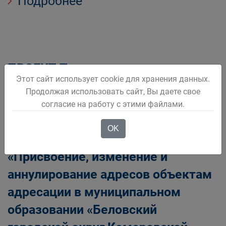
Подробнее
ПРОЕКТ Постановления
Этот сайт использует cookie для хранения данных.
Беловского городского округа Об
Продолжая использовать сайт, Вы даете свое
утверждении административного
согласие на работу с этими файлами.
регламента предоставления
OK
муниципальной услуги
«Присвоение, изменение и
аннулирование адресов объектам
адресации в муниципальном
образовании «Беловский