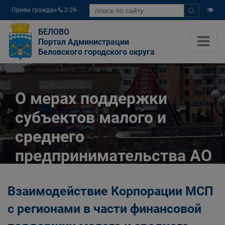
Прием граждан
2-29-
04
БЕЛОВО
Портал Администрации
Беловского городского округа
О мерах поддержки
субъектов малого и
среднего
предпринимательства АО
"Корпорация "МСП"
Взаимодействие Корпорации МСП
Главная
Малому бизнесу
с регионами в части финансовой
О мерах поддержки субъектов малого и
среднего предпринимательства АО "Корпорация