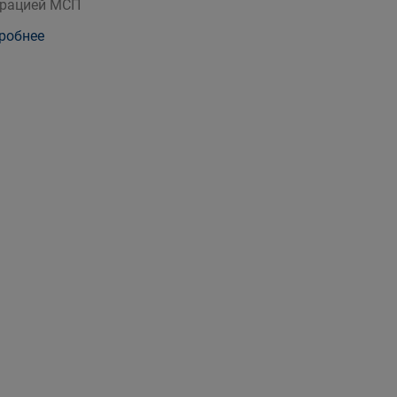
рацией МСП
робнее