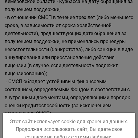
Кемеровской области - Кузбасса на дату обращения за
получением поддержки;
- в отношении СМСП в течение трех лет (либо меньшего
срока, в зависимости от срока хозяйственной
деятельности), предшествующих дате обращения за
получением поддержки, не применялись процедуры
несостоятельности (банкротства), либо санкции в виде
аннулирования или приостановления действия
лицензии (в случае, если деятельность подлежит
лицензированию);
- СМСП обладает устойчивым финансовым
состоянием, определяемым Фондом в соответствии с
внутренними документами, определяющими порядок
оценки кредитоспособности (за исключением
начинающих СМСП).
Этот сайт использует cookie для хранения данных.
Поддержка не предоставляется СМСП:
Продолжая использовать сайт, Вы даете свое
согласие на работу с этими файлами.
- являющимся кредитными организациями,