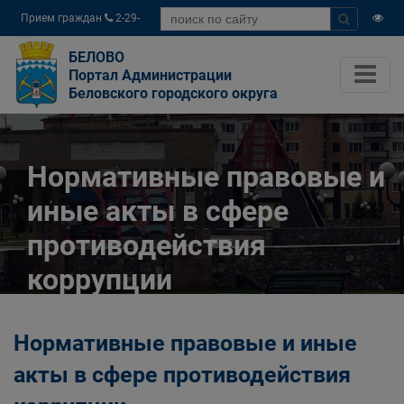
Прием граждан
2-29-
04
БЕЛОВО
Портал Администрации
Беловского городского округа
Нормативные правовые и
иные акты в сфере
противодействия
коррупции
Главная
ПРОТИВОДЕЙСТВИЕ КОРРУПЦИИ
Нормативные правовые и иные
Нормативные правовые и иные акты в сфере
противодействия коррупции
акты в сфере противодействия