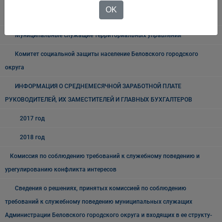
Муниципальные служащие Администрации Беловского городского
OK
округа
Муниципальные служащие территориальных управлений
Комитет социальной защиты население Беловского городского
округа
ИНФОРМАЦИЯ О СРЕДНЕМЕСЯЧНОЙ ЗАРАБОТНОЙ ПЛАТЕ
РУКОВОДИТЕЛЕЙ, ИХ ЗАМЕСТИТЕЛЕЙ И ГЛАВНЫХ БУХГАЛТЕРОВ
2017 год
2018 год
Комиссия по соблюдению требований к служебному поведению и
урегулированию конфликта интересов
Сведения о решениях, принятых комиссией по соблюдению
требований к служебному поведению муниципальных служащих
Администрации Беловского городского округа и входящих в ее структу-