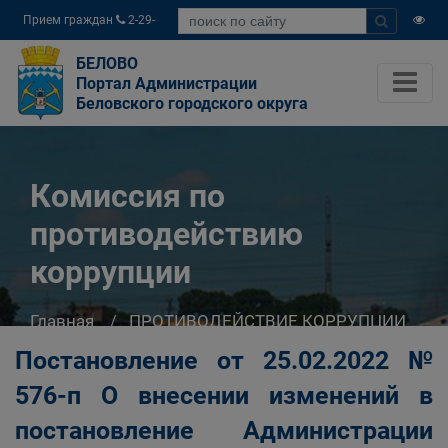
Прием граждан
2-29-
04
БЕЛОВО
Портал Администрации
Беловского городского округа
Комиссия по
противодействию
коррупции
Главная
ПРОТИВОДЕЙСТВИЕ КОРРУПЦИИ
Комиссия по соблюдению требований к
Постановление от 25.02.2022 №
служебному поведению и урегулированию
576-п О внесении изменений в
конфликта интересов
Комиссия по противодействию коррупции
постановление Администрации