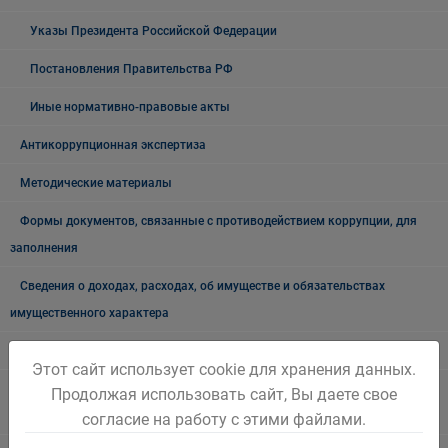
Указы Президента Российской Федерации
Постановления Правительства РФ
Иные нормативно-правовые акты
Антикоррупционная экспертиза
Методические материалы
Формы документов, связанные с противодействием коррупции, для
заполнения
Сведения о доходах, расходах, об имуществе и обязательствах
имущественного характера
Глава Беловского городского округа
Этот сайт использует cookie для хранения данных.
Руководители муниципальных учреждений Беловского городского
Продолжая использовать сайт, Вы даете свое
округа
согласие на работу с этими файлами.