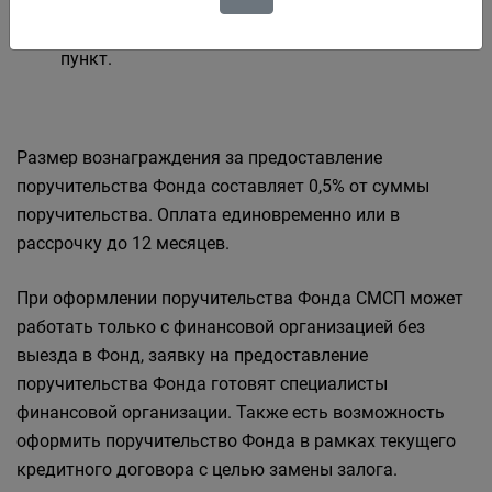
срок действия договора поручительства до 3 лет,
снижение ставки по кредиту на 1 процентный
пункт.
Размер вознаграждения за предоставление
поручительства Фонда составляет 0,5% от суммы
поручительства. Оплата единовременно или в
рассрочку до 12 месяцев.
При оформлении поручительства Фонда СМСП может
работать только с финансовой организацией без
выезда в Фонд, заявку на предоставление
поручительства Фонда готовят специалисты
финансовой организации. Также есть возможность
оформить поручительство Фонда в рамках текущего
кредитного договора с целью замены залога.