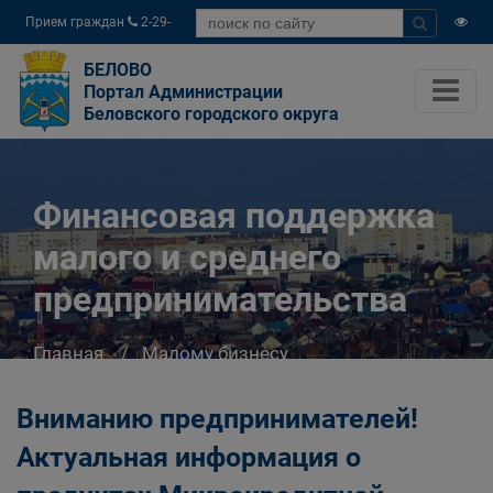
Прием граждан
2-29-
04
БЕЛОВО
Портал Администрации
Беловского городского округа
Финансовая поддержка
малого и среднего
предпринимательства
Главная
Малому бизнесу
Финансовая поддержка малого и среднего
предпринимательства
Вниманию предпринимателей!
Актуальная информация о