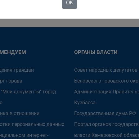
OK
ОМЕНДУЕМ
ОРГАНЫ ВЛАСТИ
ения граждан
Совет народных депутатов
рт города
Беловского городского окр
 "Мои документы" город
Администрация Правитель
о
Кузбасса
ика в отношении
Государственная дума РФ
отки персональных данных
Портал органов государст
ициальном интернет-
власти Кемеровской облас