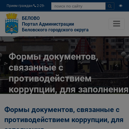
Прием граждан
2-29-
04
БЕЛОВО
Портал Администрации
Беловского городского округа
Формы документов,
связанные с
противодействием
коррупции, для заполнения
Главная
ПРОТИВОДЕЙСТВИЕ КОРРУПЦИИ
Формы документов, связанные с
Формы документов, связанные с
противодействием коррупции, для заполнения
противодействием коррупции, для