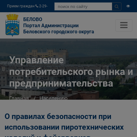
Прием граждан
2-29-
04
БЕЛОВО
Портал Администрации
Беловского городского округа
Управление
потребительского рынка и
предпринимательства
Главная
Населению
Структурные подразделения Администрации
Беловского городского округа
О правилах безопасности при
Управление потребительского рынка и
использовании пиротехнических
предпринимательства